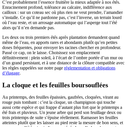
C’est probablement l’essence fruitière la mieux adaptée à nos étés.
Enracinement profond, tolérance au calcaire, indifférence aux
cailloux : sur un coteau sec où plus rien ne veut prendre, l’amandier
s’installe. Ce qu’il ne pardonne pas, c’est l’inverse, un terrain lourd
où l’eau reste, et un arrosage automatique qui l’asperge tout l’été
alors qu’il n’en demande pas.
Les deux ou trois premiers étés après plantation demandent quand
même de l’eau, en apports rares et abondants plutôt qu’en petites
doses fréquentes, pour envoyer les racines chercher en profondeur.
Passé ce cap, on le laisse. Choisissez son emplacement
définitivement : plein soleil, à l’écart de l’ombre portée d’un mur ou
d’un grand persistant, et à une distance de la clôture compatible avec
les règles rappelées sur notre page
réglementation et obligations
d’élagage
.
La cloque et les feuilles boursouflées
Au printemps, des feuilles épaissies, gaufrées, cloquées, virant au
rouge puis tombant : c’est la cloque, un champignon qui touche
aussi cette espèce et qui frappe d’autant plus fort que le printemps a
été frais et pluvieux. Un jeune arbre qui perd son feuillage deux ou
trois printemps de suite s’épuise réellement. Ramasser les feuilles
atteintes plutôt que les laisser au pied reste la mesure de bon sens, et