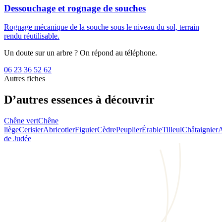
Dessouchage et rognage de souches
Rognage mécanique de la souche sous le niveau du sol, terrain
rendu réutilisable.
Un doute sur un arbre ? On répond au téléphone.
06 23 36 52 62
Autres fiches
D’autres essences à découvrir
Chêne vert
Chêne
liège
Cerisier
Abricotier
Figuier
Cèdre
Peuplier
Érable
Tilleul
Châtaignier
A
de Judée