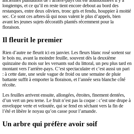
anciennes plantations de l’arrière-pays ont été abandonnées il y a
longtemps, et ce qu’il en reste tient encore debout au bord des
restanques, entre deux oliviers, tronc gris et fendu, houppier à moitié
sec. Ce sont ces arbres-là qui nous valent le plus d’appels, bien
avant les jeunes sujets décoratifs plantés récemment pour la
floraison.
Il fleurit le premier
Rien d’autre ne fleurit ici en janvier. Les fleurs blanc rosé sortent sur
le bois nu, avant la moindre feuille, souvent dès la deuxième
quinzaine du mois sur les versants sud du littoral, un peu plus tard en
montant vers l’arrière-pays. C’est spectaculaire et c’est aussi un pari
: à cette date, une seule vague de froid ou une semaine de pluie
battante suffit à emporter la floraison, et l’année sera blanche côté
récolte.
Les feuilles arrivent ensuite, allongées, étroites, finement dentées,
d’un vert un peu terne. Le fruit n’est pas la coque : c’est une drupe à
enveloppe verte et veloutée, qui se fend en séchant vers la fin de
l’été et libère le noyau qu’on casse pour l’amande.
Un arbre qui préfère avoir soif